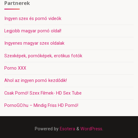
Partnerek
Ingyen szex és pornó videók
Legjobb magyar pornó oldal!
Ingyenes magyar szex oldalak
Szexképek, pornóképek, erotikus fotók
Porno XXX
Ahol az ingyen pornó kezdődik!
Csak Pornó! Szex Filmek- HD Sex Tube
PornoGO.hu – Mindig Friss HD Pornó!
Powered by
Esotera
&
WordPress
.