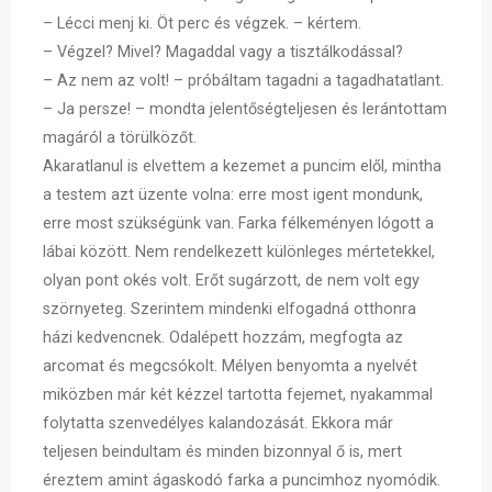
– Lécci menj ki. Öt perc és végzek. – kértem.
– Végzel? Mivel? Magaddal vagy a tisztálkodással?
– Az nem az volt! – próbáltam tagadni a tagadhatatlant.
– Ja persze! – mondta jelentőségteljesen és lerántottam
magáról a törülközőt.
Akaratlanul is elvettem a kezemet a puncim elől, mintha
a testem azt üzente volna: erre most igent mondunk,
erre most szükségünk van. Farka félkeményen lógott a
lábai között. Nem rendelkezett különleges mértetekkel,
olyan pont okés volt. Erőt sugárzott, de nem volt egy
szörnyeteg. Szerintem mindenki elfogadná otthonra
házi kedvencnek. Odalépett hozzám, megfogta az
arcomat és megcsókolt. Mélyen benyomta a nyelvét
miközben már két kézzel tartotta fejemet, nyakammal
folytatta szenvedélyes kalandozását. Ekkora már
teljesen beindultam és minden bizonnyal ő is, mert
éreztem amint ágaskodó farka a puncimhoz nyomódik.