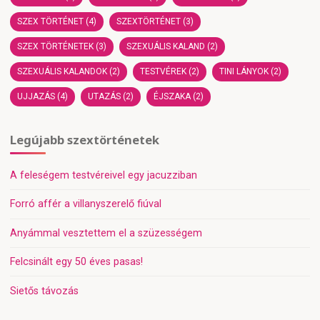
SZEX TÖRTÉNET
(4)
SZEXTÖRTÉNET
(3)
SZEX TÖRTÉNETEK
(3)
SZEXUÁLIS KALAND
(2)
SZEXUÁLIS KALANDOK
(2)
TESTVÉREK
(2)
TINI LÁNYOK
(2)
UJJAZÁS
(4)
UTAZÁS
(2)
ÉJSZAKA
(2)
Legújabb szextörténetek
A feleségem testvéreivel egy jacuzziban
Forró affér a villanyszerelő fiúval
Anyámmal vesztettem el a szüzességem
Felcsinált egy 50 éves pasas!
Sietős távozás