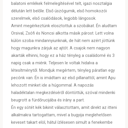
balatoni emlékek felmelegítésével telt, igazi nosztalgia
délután lett belőle. Első úszógumik, első homokozói
szerelmek, első csalódások, legjobb lángosok.
Amint megérkeztünk elosztottuk a szobákat. Én aludtam
Orsival, Zsófi és Noncsi alkotta másik párost. Lett volna
külön szoba mindannyiunknak, de hát nem azért jöttünk
hogy magunkra zárjuk az ajtót. A csajok nem nagyon
akarták elhinni, hogy ez a ház tényleg a családomé és 3
napig csak a miénk. Teljesen le voltak hidalva a
létesítménytől. Mondjuk megértem, tényleg páratlan egy
pecónk van. Én is imádtam az első pillanattól, amint Apu
lehozott minket ide a húgommal. A napozás
haladéktalan megkezdéséről döntöttük, szóval mindenki
beugrott a fürdőrucijába és irány a part.
Én egy sötét kék bikinit választottam, amit direkt az itteni
alkalmakra tartogattam, mivel a bugyija meglehetősen
keveset takart elöl, hátul ízlésesen simult a fenekembe