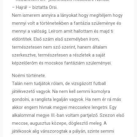
– Hajrá! – biztatta Orsi.
Nem ismerem annyira a lányokat hogy megítéljem hogy
mennyi volt a történeteikben a fantázia szüleménye és
mennyi a valóság. Leírom amit hallottam és majd ti
eldöntitek. Első szám első személyben írom,
természetesen nem szó szerint, hanem általam
szerkesztve, természetesen a részletek a saját
képzelőerőm és mocskos fantáziám szüleményei.
Noémi története.
Talán nem tudjátok rólam, de vizsgázott futball
játékvezető vagyok. Na nem kell semmi komolyra
gondolni, a ranglista legalján vagyok. Ha nem ér rá más
akkor engem hívnak megyei meccsekre lengetni. Egy
alkalommal megye III.-ban voltam partjelző. Szezon első
meccse, augusztus közepe, döglesztő meleg. A
játékosok alig vánszorogtak a pályán, szinte semmi