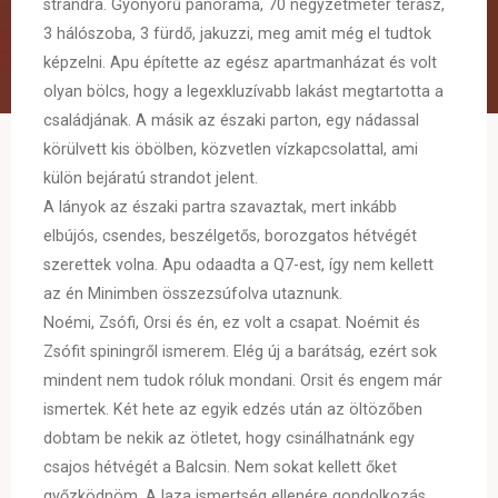
strandra. Gyönyörű panoráma, 70 négyzetméter terasz,
3 hálószoba, 3 fürdő, jakuzzi, meg amit még el tudtok
képzelni. Apu építette az egész apartmanházat és volt
olyan bölcs, hogy a legexkluzívabb lakást megtartotta a
családjának. A másik az északi parton, egy nádassal
körülvett kis öbölben, közvetlen vízkapcsolattal, ami
külön bejáratú strandot jelent.
A lányok az északi partra szavaztak, mert inkább
elbújós, csendes, beszélgetős, borozgatos hétvégét
szerettek volna. Apu odaadta a Q7-est, így nem kellett
az én Minimben összezsúfolva utaznunk.
Noémi, Zsófi, Orsi és én, ez volt a csapat. Noémit és
Zsófit spiningről ismerem. Elég új a barátság, ezért sok
mindent nem tudok róluk mondani. Orsit és engem már
ismertek. Két hete az egyik edzés után az öltözőben
dobtam be nekik az ötletet, hogy csinálhatnánk egy
csajos hétvégét a Balcsin. Nem sokat kellett őket
győzködnöm. A laza ismertség ellenére gondolkozás