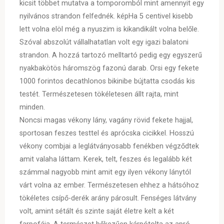
kicsit többet mutatva a tomporomból mint amennyit egy
nyilvános strandon felfednék. képHa 5 centivel kisebb
lett volna elöl még a nyuszim is kikandikált volna belőle.
Szóval abszolút vállalhatatlan volt egy igazi balatoni
strandon. A hozzá tartozó melltartó pedig egy egyszerű
nyakbakötös háromszög fazonú darab. Orsi egy fekete
1000 forintos decathlonos bikinibe bújtatta csodás kis
testét. Természetesen tökéletesen állt rajta, mint
minden.
Noncsi magas vékony lány, vagány rövid fekete hajjal,
sportosan feszes testtel és aprócska cicikkel. Hosszú
vékony combjai a leglátványosabb fenékben végződtek
amit valaha láttam. Kerek, telt, feszes és legalább két
számmal nagyobb mint amit egy ilyen vékony lánytól
várt volna az ember. Természetesen ehhez a hátsóhoz
tökéletes csípő-derék arány párosult. Fenséges látvány
volt, amint sétált és szinte saját életre kelt a két