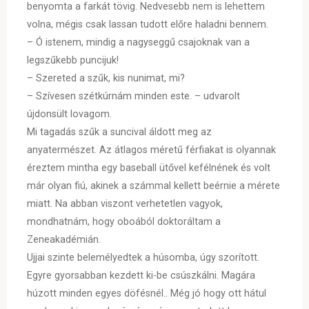
benyomta a farkát tövig. Nedvesebb nem is lehettem
volna, mégis csak lassan tudott előre haladni bennem.
– Ó istenem, mindig a nagyseggű csajoknak van a
legszűkebb puncijuk!
– Szereted a szűk, kis nunimat, mi?
– Szívesen szétkúrnám minden este. – udvarolt
újdonsült lovagom.
Mi tagadás szűk a suncival áldott meg az
anyatermészet. Az átlagos méretű férfiakat is olyannak
éreztem mintha egy baseball ütővel kefélnének és volt
már olyan fiú, akinek a számmal kellett beérnie a mérete
miatt. Na abban viszont verhetetlen vagyok,
mondhatnám, hogy oboából doktoráltam a
Zeneakadémián.
Ujjai szinte belemélyedtek a húsomba, úgy szorított.
Egyre gyorsabban kezdett ki-be csúszkálni. Magára
húzott minden egyes döfésnél.. Még jó hogy ott hátul