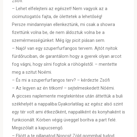
Zsófi.
– Lehet elfelejteni az egészet! Nem vagyok az a
cicimutogatós fajta, de ölettetek a lehetőség!
Persze mindannyian ellenkeztünk, mi csak a showra
fizettünk volna be, de nem áldoztuk volna be a
szemérmességünket. Még így picit piásan sem.
– Najó! van egy szuperfurfangos tervem. Ajtót nyitok
fürdőruciban, de garantálom hogy a gyerek olyan arcot
fog vágni, hogy sírni fogtok a röhögéstől. – mentette
meg a szitut Noémi.
– És mi a szuperfurfangos terv? – kérdezte Zsófi
– Az legyen az én titkom! – sejtelmeskedett Nóémi.
A giccses naplemente megtekintése után áttettük a buli
székhelyét a nappaliba.Gyakorlatilag az egész alsó szint
egy tér volt ami étkezőként, nappaliként és konyhaként is
funkcionált. Körben végig üveggel borítva a part felé.
Megszólalt a kapucsengő.
– Eljött a te pillanatod Noncsi! Zöld gommbal tudod