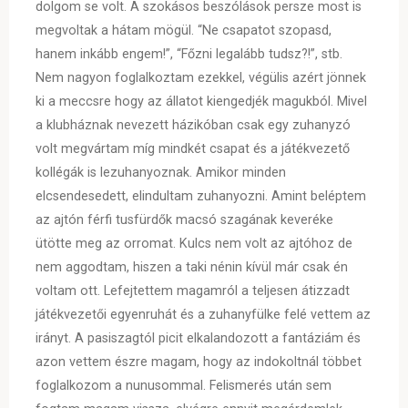
dolgom se volt. A szokásos beszólások persze most is
megvoltak a hátam mögül. “Ne csapatot szopasd,
hanem inkább engem!”, “Főzni legalább tudsz?!”, stb.
Nem nagyon foglalkoztam ezekkel, végülis azért jönnek
ki a meccsre hogy az állatot kiengedjék magukból. Mivel
a klubháznak nevezett házikóban csak egy zuhanyzó
volt megvártam míg mindkét csapat és a játékvezető
kollégák is lezuhanyoznak. Amikor minden
elcsendesedett, elindultam zuhanyozni. Amint beléptem
az ajtón férfi tusfürdők macsó szagának keveréke
ütötte meg az orromat. Kulcs nem volt az ajtóhoz de
nem aggodtam, hiszen a taki nénin kívül már csak én
voltam ott. Lefejtettem magamról a teljesen átizzadt
játékvezetői egyenruhát és a zuhanyfülke felé vettem az
irányt. A pasiszagtól picit elkalandozott a fantáziám és
azon vettem észre magam, hogy az indokoltnál többet
foglalkozom a nunusommal. Felismerés után sem