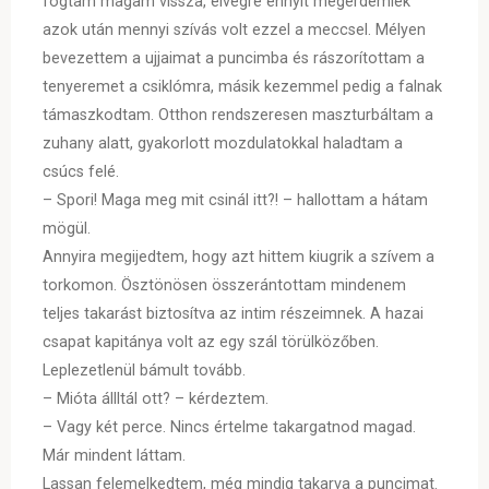
fogtam magam vissza, elvégre ennyit megérdemlek
azok után mennyi szívás volt ezzel a meccsel. Mélyen
bevezettem a ujjaimat a puncimba és rászorítottam a
tenyeremet a csiklómra, másik kezemmel pedig a falnak
támaszkodtam. Otthon rendszeresen maszturbáltam a
zuhany alatt, gyakorlott mozdulatokkal haladtam a
csúcs felé.
– Spori! Maga meg mit csinál itt?! – hallottam a hátam
mögül.
Annyira megijedtem, hogy azt hittem kiugrik a szívem a
torkomon. Ösztönösen összerántottam mindenem
teljes takarást biztosítva az intim részeimnek. A hazai
csapat kapitánya volt az egy szál törülközőben.
Leplezetlenül bámult tovább.
– Mióta állltál ott? – kérdeztem.
– Vagy két perce. Nincs értelme takargatnod magad.
Már mindent láttam.
Lassan felemelkedtem, még mindig takarva a puncimat.