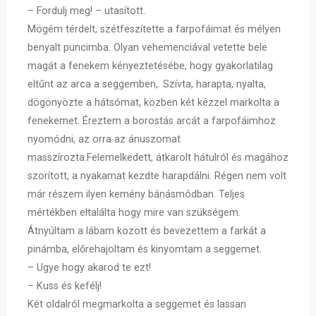
– Fordulj meg! – utasított.
Mögém térdelt, szétfeszítette a farpofáimat és mélyen
benyalt puncimba. Olyan vehemenciával vetette bele
magát a fenekem kényeztetésébe, hogy gyakorlatilag
eltűnt az arca a seggemben,. Szívta, harapta, nyalta,
dögönyözte a hátsómat, közben két kézzel markolta a
fenekemet. Éreztem a borostás arcát a farpofáimhoz
nyomódni, az orra az ánuszomat
masszírozta.Felemelkedett, átkarolt hátulról és magához
szorított, a nyakamat kezdte harapdálni. Régen nem volt
már részem ilyen kemény bánásmódban. Teljes
mértékben eltalálta hogy mire van szükségem.
Átnyúltam a lábam között és bevezettem a farkát a
pinámba, előrehajoltam és kinyomtam a seggemet.
– Ugye hogy akarod te ezt!
– Kuss és kefélj!
Két oldalról megmarkolta a seggemet és lassan