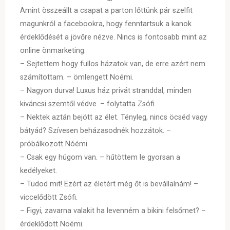
Amint összeállt a csapat a parton lőttünk pár szelfit
magunkról a facebookra, hogy fenntartsuk a kanok
érdeklődését a jövőre nézve. Nincs is fontosabb mint az
online önmarketing.
– Sejtettem hogy fullos házatok van, de erre azért nem
számítottam. – ömlengett Noémi.
– Nagyon durva! Luxus ház privát stranddal, minden
kiváncsi szemtől védve. – folytatta Zsófi.
– Nektek aztán bejött az élet. Tényleg, nincs öcséd vagy
bátyád? Szívesen beházasodnék hozzátok. –
próbálkozott Nóémi.
– Csak egy húgom van. – hűtöttem le gyorsan a
kedélyeket.
– Tudod mit! Ezért az életért még őt is bevállalnám! –
viccelődött Zsófi.
– Figyi, zavarna valakit ha levenném a bikini felsőmet? –
érdeklődött Noémi.