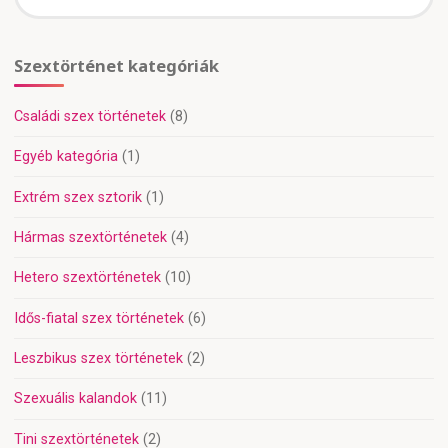
fo
Szextörténet kategóriák
Családi szex történetek
(8)
Egyéb kategória
(1)
Extrém szex sztorik
(1)
Hármas szextörténetek
(4)
Hetero szextörténetek
(10)
Idős-fiatal szex történetek
(6)
Leszbikus szex történetek
(2)
Szexuális kalandok
(11)
Tini szextörténetek
(2)