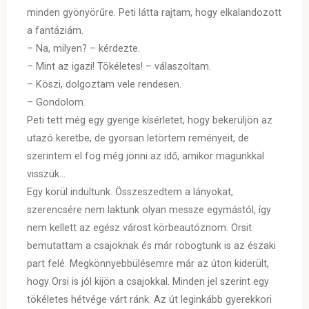
minden gyönyörűre. Peti látta rajtam, hogy elkalandozott
a fantáziám.
– Na, milyen? – kérdezte.
– Mint az igazi! Tökéletes! – válaszoltam.
– Köszi, dolgoztam vele rendesen.
– Gondolom.
Peti tett még egy gyenge kísérletet, hogy bekerüljön az
utazó keretbe, de gyorsan letörtem reményeit, de
szerintem el fog még jönni az idő, amikor magunkkal
visszük…
Egy körül indultunk. Összeszedtem a lányokat,
szerencsére nem laktunk olyan messze egymástól, így
nem kellett az egész várost körbeautóznom. Orsit
bemutattam a csajoknak és már robogtunk is az északi
part felé. Megkönnyebbülésemre már az úton kiderült,
hogy Orsi is jól kijön a csajokkal. Minden jel szerint egy
tökéletes hétvége várt ránk. Az út leginkább gyerekkori