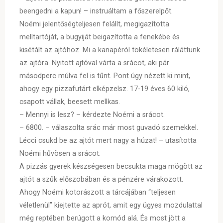
beengedni a kapun! – instruáltam a főszerelpőt.
Noémi jelentőségteljesen felállt, megigazította
melltartóját, a bugyiját beigazította a fenekébe és
kisétált az ajtóhoz. Mi a kanapéról tökéletesen ráláttunk
az ajtóra. Nyitott ajtóval várta a srácot, aki pár
másodperc múlva fel is tűnt. Pont úgy nézett ki mint,
ahogy egy pizzafutárt elképzelsz. 17-19 éves 60 kiló,
csapott vállak, beesett mellkas.
– Mennyi is lesz? – kérdezte Noémi a srácot.
– 6800. – válaszolta srác már most guvadó szemekkel.
Lécci csukd be az ajtót mert nagy a húzat! – utasította
Noémi hűvösen a srácot.
A pizzás gyerek készségesen becsukta maga mögött az
ajtót a szűk előszobában és a pénzére várakozott.
Ahogy Noémi kotorászott a tárcájában “teljesen
véletlenül” kiejtette az aprót, amit egy ügyes mozdulattal
még reptében berúgott a komód alá. És most jött a