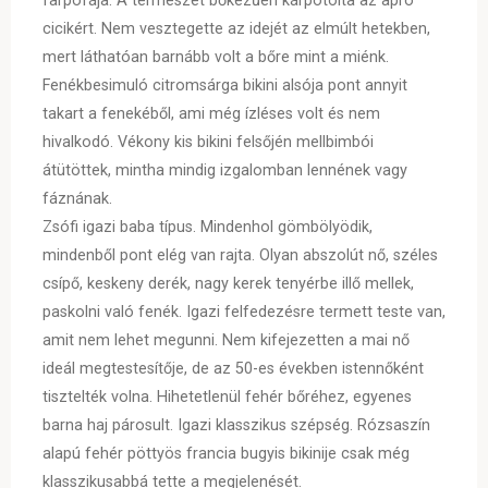
farpofája. A természet bőkezűen kárpótolta az apró
cicikért. Nem vesztegette az idejét az elmúlt hetekben,
mert láthatóan barnább volt a bőre mint a miénk.
Fenékbesimuló citromsárga bikini alsója pont annyit
takart a fenekéből, ami még ízléses volt és nem
hivalkodó. Vékony kis bikini felsőjén mellbimbói
átütöttek, mintha mindig izgalomban lennének vagy
fáznának.
Zsófi igazi baba típus. Mindenhol gömbölyödik,
mindenből pont elég van rajta. Olyan abszolút nő, széles
csípő, keskeny derék, nagy kerek tenyérbe illő mellek,
paskolni való fenék. Igazi felfedezésre termett teste van,
amit nem lehet megunni. Nem kifejezetten a mai nő
ideál megtestesítője, de az 50-es években istennőként
tisztelték volna. Hihetetlenül fehér bőréhez, egyenes
barna haj párosult. Igazi klasszikus szépség. Rózsaszín
alapú fehér pöttyös francia bugyis bikinije csak még
klasszikusabbá tette a megjelenését.