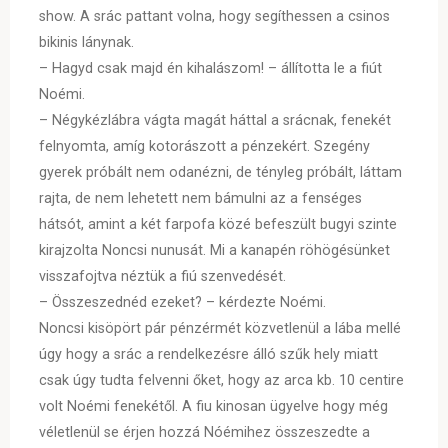
show. A srác pattant volna, hogy segíthessen a csinos
bikinis lánynak.
– Hagyd csak majd én kihalászom! – állította le a fiút
Noémi.
– Négykézlábra vágta magát háttal a srácnak, fenekét
felnyomta, amíg kotorászott a pénzekért. Szegény
gyerek próbált nem odanézni, de tényleg próbált, láttam
rajta, de nem lehetett nem bámulni az a fenséges
hátsót, amint a két farpofa közé befeszült bugyi szinte
kirajzolta Noncsi nunusát. Mi a kanapén röhögésünket
visszafojtva néztük a fiú szenvedését.
– Összeszednéd ezeket? – kérdezte Noémi.
Noncsi kisöpört pár pénzérmét közvetlenül a lába mellé
úgy hogy a srác a rendelkezésre álló szűk hely miatt
csak úgy tudta felvenni őket, hogy az arca kb. 10 centire
volt Noémi fenekétől. A fiu kinosan ügyelve hogy még
véletlenül se érjen hozzá Nóémihez összeszedte a