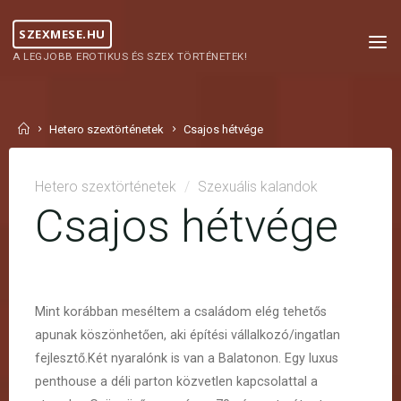
Skip
SZEXMESE.HU
to
content
A LEGJOBB EROTIKUS ÉS SZEX TÖRTÉNETEK!
Home
Hetero szextörténetek
Csajos hétvége
Hetero szextörténetek
/
Szexuális kalandok
Csajos hétvége
Mint korábban meséltem a családom elég tehetős
apunak köszönhetően, aki építési vállalkozó/ingatlan
fejlesztő.Két nyaralónk is van a Balatonon. Egy luxus
penthouse a déli parton közvetlen kapcsolattal a