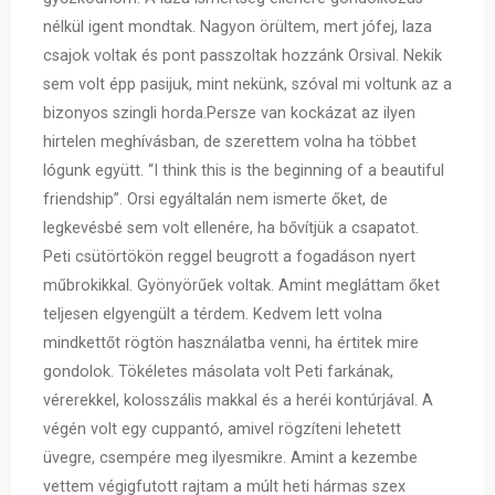
nélkül igent mondtak. Nagyon örültem, mert jófej, laza
csajok voltak és pont passzoltak hozzánk Orsival. Nekik
sem volt épp pasijuk, mint nekünk, szóval mi voltunk az a
bizonyos szingli horda.Persze van kockázat az ilyen
hirtelen meghívásban, de szerettem volna ha többet
lógunk együtt. “I think this is the beginning of a beautiful
friendship”. Orsi egyáltalán nem ismerte őket, de
legkevésbé sem volt ellenére, ha bővítjük a csapatot.
Peti csütörtökön reggel beugrott a fogadáson nyert
műbrokikkal. Gyönyörűek voltak. Amint megláttam őket
teljesen elgyengült a térdem. Kedvem lett volna
mindkettőt rögtön használatba venni, ha értitek mire
gondolok. Tökéletes másolata volt Peti farkának,
vérerekkel, kolosszális makkal és a heréi kontúrjával. A
végén volt egy cuppantó, amivel rögzíteni lehetett
üvegre, csempére meg ilyesmikre. Amint a kezembe
vettem végigfutott rajtam a múlt heti hármas szex