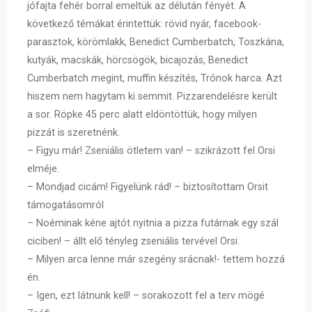
jófajta fehér borral emeltük az délután fényét. A
következő témákat érintettük: rövid nyár, facebook-
parasztok, körömlakk, Benedict Cumberbatch, Toszkána,
kutyák, macskák, hörcsögök, bicajozás, Benedict
Cumberbatch megint, muffin készítés, Trónok harca. Azt
hiszem nem hagytam ki semmit. Pizzarendelésre került
a sor. Röpke 45 perc alatt eldöntöttük, hogy milyen
pizzát is szeretnénk.
– Figyu már! Zseniális ötletem van! – szikrázott fel Orsi
elméje.
– Mondjad cicám! Figyelünk rád! – biztosítottam Orsit
támogatásomról
– Noéminak kéne ajtót nyitnia a pizza futárnak egy szál
ciciben! – állt elő tényleg zseniális tervével Orsi.
– Milyen arca lenne már szegény srácnak!- tettem hozzá
én.
– Igen, ezt látnunk kell! – sorakozott fel a terv mögé