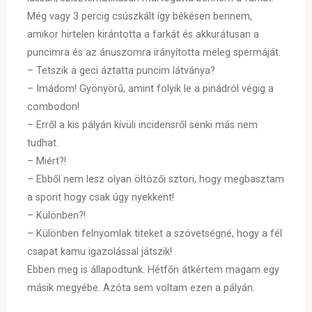
Még vagy 3 percig csúszkált így békésen bennem,
amikor hirtelen kirántotta a farkát és akkurátusan a
puncimra és az ánuszomra irányította meleg spermáját.
– Tetszik a geci áztatta puncim látványa?
– Imádom! Gyönyörű, amint folyik le a pinádról végig a
combodon!
– Erről a kis pályán kívüli incidensről senki más nem
tudhat.
– Miért?!
– Ebből nem lesz olyan öltözői sztori, hogy megbasztam
a sporit hogy csak úgy nyekkent!
– Különben?!
– Különben felnyomlak titeket a szövetségné, hogy a fél
csapat kamu igazolással játszik!
Ebben meg is állapodtunk. Hétfőn átkértem magam egy
másik megyébe. Azóta sem voltam ezen a pályán.