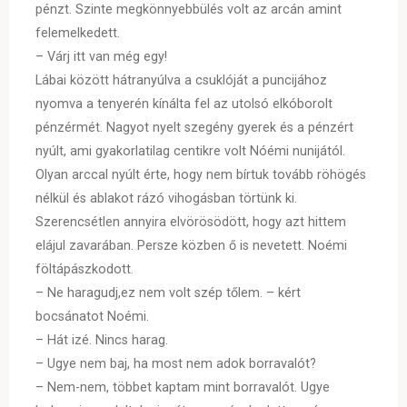
pénzt. Szinte megkönnyebbülés volt az arcán amint
felemelkedett.
– Várj itt van még egy!
Lábai között hátranyúlva a csuklóját a puncijához
nyomva a tenyerén kínálta fel az utolsó elkóborolt
pénzérmét. Nagyot nyelt szegény gyerek és a pénzért
nyúlt, ami gyakorlatilag centikre volt Nóémi nunijától.
Olyan arccal nyúlt érte, hogy nem bírtuk tovább röhögés
nélkül és ablakot rázó vihogásban törtünk ki.
Szerencsétlen annyira elvörösödött, hogy azt hittem
elájul zavarában. Persze közben ő is nevetett. Noémi
föltápászkodott.
– Ne haragudj,ez nem volt szép tőlem. – kért
bocsánatot Noémi.
– Hát izé. Nincs harag.
– Ugye nem baj, ha most nem adok borravalót?
– Nem-nem, többet kaptam mint borravalót. Ugye