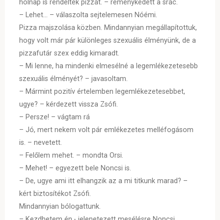
holnap is rendeltek pizzát. – reménykedett a srác.
– Lehet… – válaszolta sejtelemesen Nóémi.
Pizza majszolása közben. Mindannyian megállapítottuk,
hogy volt már pár különleges szexuális élményünk, de a
pizzafutár szex eddig kimaradt.
– Mi lenne, ha mindenki elmesélné a legemlékezetesebb
szexuális élményét? – javasoltam.
– Mármint pozitív értelemben legemlékezetesebbet,
ugye? – kérdezett vissza Zsófi.
– Persze! – vágtam rá
– Jó, mert nekem volt pár emlékezetes melléfogásom
is. – nevetett.
– Felőlem mehet. – mondta Orsi.
– Mehet! – egyezett bele Noncsi is.
– De, ugye ami itt elhangzik az a mi titkunk marad? –
kért biztosítékot Zsófi.
Mindannyian bólogattunk.
– Kezdhetem én.- jelenetezett mesélésre Noncsi.