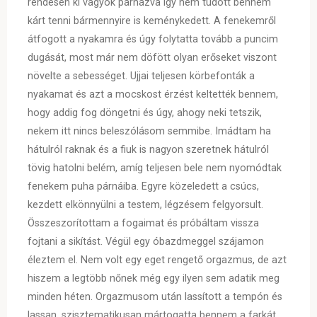
rendesen ki vagyok párnázva így nem tudott bennem
kárt tenni bármennyire is keménykedett. A fenekemről
átfogott a nyakamra és úgy folytatta tovább a puncim
dugását, most már nem döfött olyan erőseket viszont
növelte a sebességet. Ujjai teljesen körbefonták a
nyakamat és azt a mocskost érzést keltették bennem,
hogy addig fog döngetni és úgy, ahogy neki tetszik,
nekem itt nincs beleszólásom semmibe. Imádtam ha
hátulról raknak és a fiuk is nagyon szeretnek hátulról
tövig hatolni belém, amíg teljesen bele nem nyomódtak
fenekem puha párnáiba. Egyre közeledett a csúcs,
kezdett elkönnyülni a testem, légzésem felgyorsult.
Összeszorítottam a fogaimat és próbáltam vissza
fojtani a sikítást. Végül egy óbazdmeggel szájamon
éleztem el. Nem volt egy eget rengető orgazmus, de azt
hiszem a legtöbb nőnek még egy ilyen sem adatik meg
minden héten. Orgazmusom után lassított a tempón és
lassan, szisztematikusan mártogatta bennem a farkát.