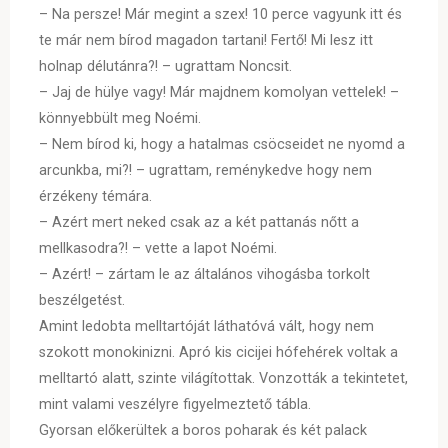
– Na persze! Már megint a szex! 10 perce vagyunk itt és
te már nem bírod magadon tartani! Fertő! Mi lesz itt
holnap délutánra?! – ugrattam Noncsit.
– Jaj de hülye vagy! Már majdnem komolyan vettelek! –
könnyebbült meg Noémi.
– Nem bírod ki, hogy a hatalmas csöcseidet ne nyomd a
arcunkba, mi?! – ugrattam, reménykedve hogy nem
érzékeny témára.
– Azért mert neked csak az a két pattanás nőtt a
mellkasodra?! – vette a lapot Noémi.
– Azért! – zártam le az általános vihogásba torkolt
beszélgetést.
Amint ledobta melltartóját láthatóvá vált, hogy nem
szokott monokinizni. Apró kis cicijei hófehérek voltak a
melltartó alatt, szinte világítottak. Vonzották a tekintetet,
mint valami veszélyre figyelmeztető tábla.
Gyorsan előkerültek a boros poharak és két palack