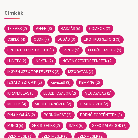
Címkék
18 ÉVES
(2)
AFFÉR
(3)
BASZÁS
(6)
COMBOK
(2)
CSIKLÓ
(4)
CSÓK
(4)
DUGÁS
(3)
EROTIKUS SZTORI
(3)
EROTIKUS TÖRTÉNETEK
(3)
FAROK
(2)
FELNŐTT MESÉK
(2)
HÜVELY
(2)
INGYEN
(2)
INGYEN SZEXTÖRTÉNETEK
(2)
INGYEN SZEX TÖRTÉNETEK
(2)
ISZOGATÁS
(2)
IZGATÓ SZTORIK
(2)
KEFÉLÉS
(3)
KEMPING
(2)
KIRÁNDULÁS
(3)
LESZBI CSAJOK
(2)
MEGCSALÁS
(2)
MELLEK
(4)
MOSTOHA NŐVÉR
(2)
ORÁLIS SZEX
(2)
PINA NYALÁS
(2)
PORNÓMESE
(2)
PORNÓ TÖRTÉNETEK
(3)
PUNCI
(6)
SEX STORIES
(2)
SZEX
(6)
SZEX KALANDOK
(2)
SZEX MESE
(2)
SZEX MESÉK
(3)
SZEXMESÉK
(2)