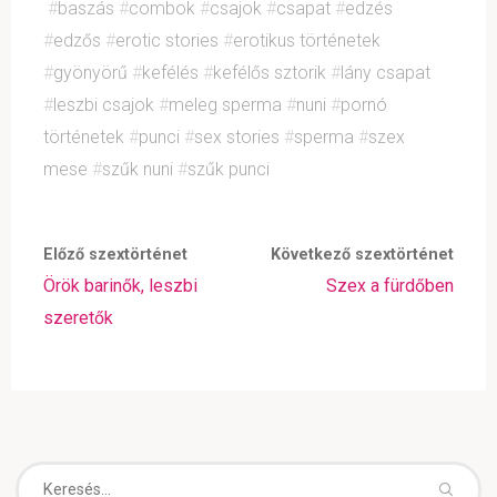
#
baszás
#
combok
#
csajok
#
csapat
#
edzés
#
edzős
#
erotic stories
#
erotikus történetek
#
gyönyörű
#
kefélés
#
kefélős sztorik
#
lány csapat
#
leszbi csajok
#
meleg sperma
#
nuni
#
pornó
történetek
#
punci
#
sex stories
#
sperma
#
szex
mese
#
szűk nuni
#
szűk punci
Előző szextörténet
Következő szextörténet
Örök barinők, leszbi
Szex a fürdőben
szeretők
Se
Keresés.